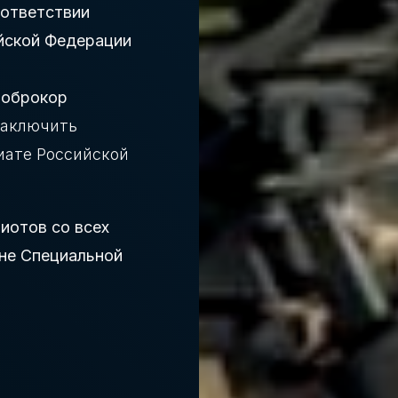
оответствии
йской Федерации
оброкор
заключить
иате Российской
иотов со всех
оне Специальной