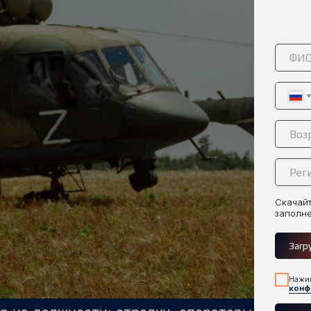
Скачайт
заполн
Загр
Нажим
конф