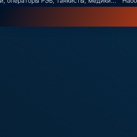
 РЭБ, танкисты, медики...
Набор на должно