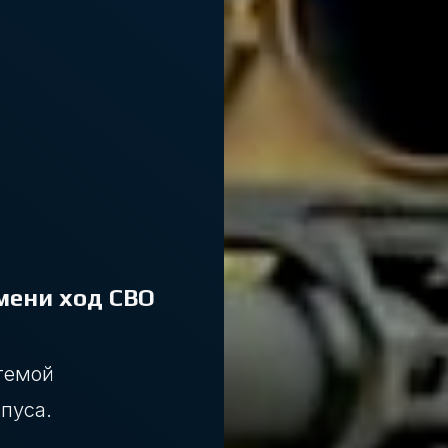
мени ход СВО
темой
пуса.